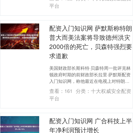
平台
配资入门知识网 萨默斯称特朗
普大而美法案将导致德州洪灾
2000倍的死亡，贝森特强烈要
求道歉
美国财政部长斯科特·贝森特周一批评克林
顿政府时期的前财政部长拉里·萨默斯配资
入门知识网，称他最近在电视上对特朗普
的税收立法发表的评论“令人震惊的冷酷”，
查看：
161
分类：
十大权威安全配资
并要求公....
平台
配资入门知识网 广合科技上半
年净利润预计增长