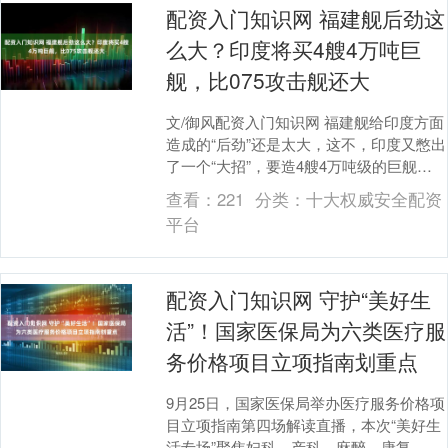
配资入门知识网 福建舰后劲这
么大？印度将买4艘4万吨巨
舰，比075攻击舰还大
文/御风配资入门知识网 福建舰给印度方面
造成的“后劲”还是太大，这不，印度又憋出
了一个“大招”，要造4艘4万吨级的巨舰，
彰显在印度洋的“主导力”了。 （印度船
查看：
221
分类：
十大权威安全配资
坞....
平台
配资入门知识网 守护“美好生
活”！国家医保局为六类医疗服
务价格项目立项指南划重点
9月25日，国家医保局举办医疗服务价格项
目立项指南第四场解读直播，本次“美好生
活专场”聚焦妇科、产科、麻醉、康复、体