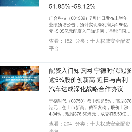
51.85%~58.12%
广合科技（001389）7月11日发布上半年
业绩预增公告，预计实现净利润为4.85亿
元~5.05亿元配资入门知识网，净利润同比
增长51.85%~58.12%。 ....
查看：
152
分类：
十大权威安全配资
平台
配资入门知识网 宁德时代现涨
逾5%股价创新高 近日与吉利
汽车达成深化战略合作协议
宁德时代（03750）盘中涨超5%，高见378
港元，创上市新高。截至发稿，股价上涨
4.84%，现报376.60港元，成交额5.59亿港
元。 据宁德时代官微消息，....
查看：
204
分类：
十大权威安全配资
平台