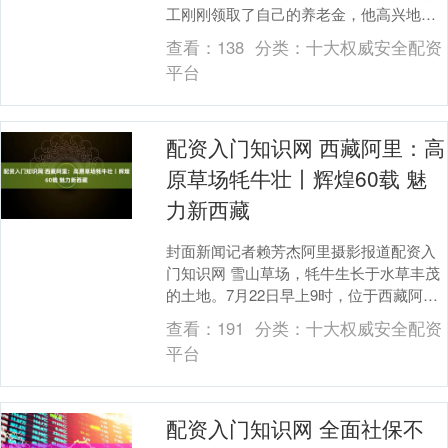
工刚刚领取了自己的养老金，他高兴地对
工作人员说：“这次来领取养老金，我深深
查看：
138
分类：
十大权威安全配资
感受到了国家对....
平台
配资入门知识网 西藏阿里：高
原草场牦牛壮丨辉煌60载 魅
力新西藏
封面新闻记者赖芳杰阿里摄影报道配资入
门知识网 雪山草场，牦牛生长于水草丰茂
的土地。7月22日早上9时，位于西藏阿里
地区霍尔乡的牦牛养殖场，膘肥体壮的牦
查看：
191
分类：
十大权威安全配资
牛已经被赶....
平台
配资入门知识网 全面社保不