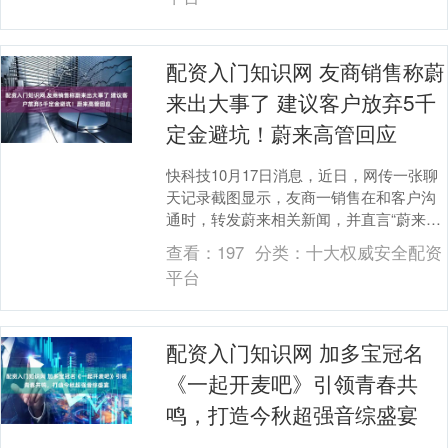
配资入门知识网 友商销售称蔚
来出大事了 建议客户放弃5千
定金避坑！蔚来高管回应
快科技10月17日消息，近日，网传一张聊
天记录截图显示，友商一销售在和客户沟
通时，转发蔚来相关新闻，并直言“蔚来财
务造假”、“股东起诉”以及“品牌岌岌可危”，
查看：
197
分类：
十大权威安全配资
之....
平台
配资入门知识网 加多宝冠名
《一起开麦吧》引领青春共
鸣，打造今秋超强音综盛宴