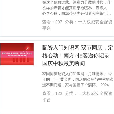
在这个信息过载、注意力分散的时代，什
么样的声音才能真正穿透喧嚣，直抵人
心？今秋，由凉茶品类开创者和凉茶行业
领导品牌加多宝独家冠名的首档纯听觉盲
查看：
207
分类：
十大权威安全配资
选演唱组合音乐竞技....
平台
配资入门知识网 双节同庆，定
格心动！南方+拍客邀你记录
国庆中秋最美瞬间
家国同庆配资入门知识网，月满情浓。 今
年的“十一”黄金周，国庆的欢腾与中秋的浪
漫不期而遇，家与国撞了个满怀。 2024年
9月14日中山市三溪村迎中秋活动。南方
查看：
122
分类：
十大权威安全配资
+....
平台